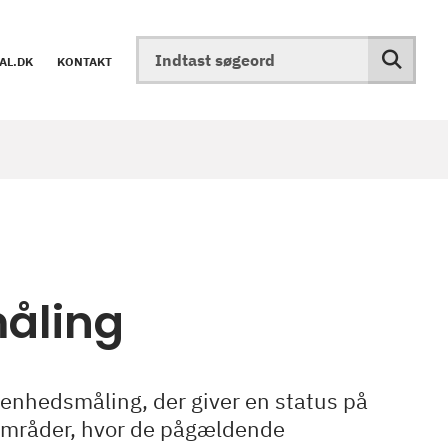
AL.DK
KONTAKT
åling
denhedsmåling, der giver en status på
 områder, hvor de pågældende