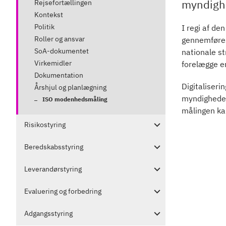
myndighe
Rejsefortællingen
Kontekst
Politik
I regi af de
Roller og ansvar
gennemføres
SoA-dokumentet
nationale st
Virkemidler
forelægge en
Dokumentation
Digitaliser
Årshjul og planlægning
myndigheder
ISO modenhedsmåling
målingen ka
Risikostyring
Beredskabsstyring
Leverandørstyring
Evaluering og forbedring
Adgangsstyring