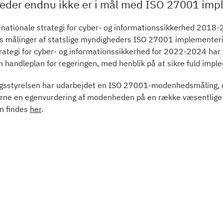
der endnu ikke er i mål med ISO 27001 imp
n nationale strategi for cyber- og informationssikkerhed 2018-2
 målinger af statslige myndigheders ISO 27001 implementering
rategi for cyber- og informationssikkerhed for 2022-2024 har vi
 handleplan for regeringen, med henblik på at sikre fuld impl
ingsstyrelsen har udarbejdet en ISO 27001-modenhedsmåling, de
ne en egenvurdering af modenheden på en række væsentlige 
n findes
her
.