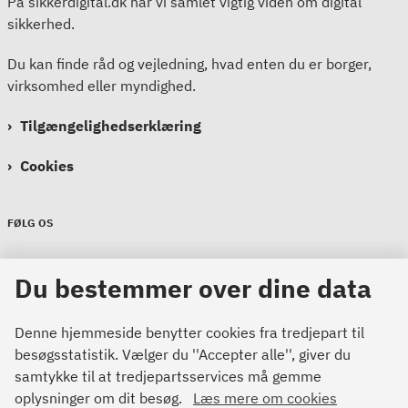
På sikkerdigital.dk har vi samlet vigtig viden om digital
sikkerhed.
Du kan finde råd og vejledning, hvad enten du er borger,
virksomhed eller myndighed.
Tilgængelighedserklæring
Cookies
FØLG OS
Sikkerdigital
Du bestemmer over dine data
Sikkerdigital
Sikkerdigital
Denne hjemmeside benytter cookies fra tredjepart til
besøgsstatistik. Vælger du ''Accepter alle'', giver du
samtykke til at tredjepartsservices må gemme
oplysninger om dit besøg.
Læs mere om cookies