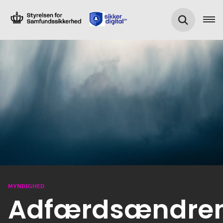
MYNDIGHED
Adfærdsændre