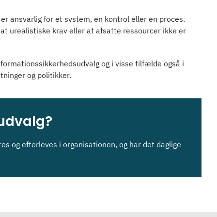
r ansvarlig for et system, en kontrol eller en proces.
at urealistiske krav eller at afsatte ressourcer ikke er
nformationssikkerhedsudvalg og i visse tilfælde også i
inger og politikker.
sudvalg?
es og efterleves i organisationen, og har det daglige