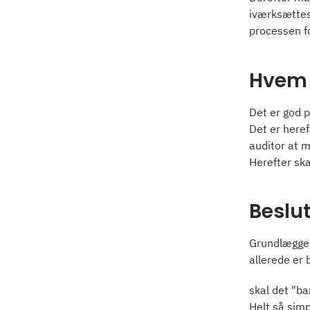
iværksættes
processen fo
Hvem d
Det er god p
Det er hereft
auditor at m
Herefter ska
Beslu
Grundlæggend
allerede er 
skal det "ba
Helt så simp