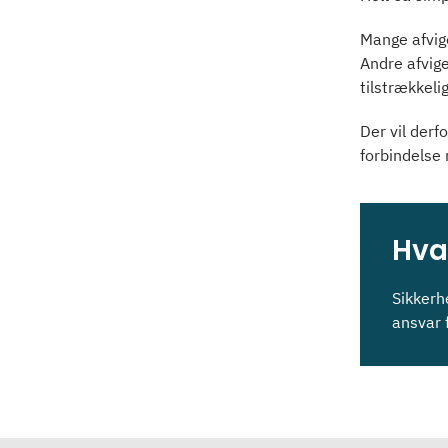
Mange afvige
Andre afvige
tilstrækkeli
Der vil derf
forbindelse
Hva
Sikkerh
ansvar 