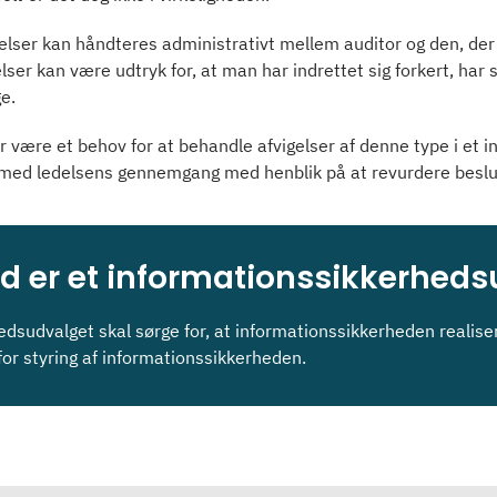
lser kan håndteres administrativt mellem auditor og den, der e
lser kan være udtryk for, at man har indrettet sig forkert, har s
ge.
or være et behov for at behandle afvigelser af denne type i et i
 med ledelsens gennemgang med henblik på at revurdere beslutn
d er et informationssikkerhed
edsudvalget skal sørge for, at informationssikkerheden realiser
for styring af informationssikkerheden.