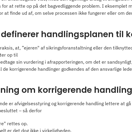
 for at rette op på det bagvedliggende problem. I eksemplet
r at finde ud af, om selve processen ikke fungerer eller om den
efinerer handlingsplanen til k
raksis, at, ”ejeren" af sikringsforanstaltning eller den tilknyt
er op til
edtage sin vurdering i afrapporteringen, om det er sandsynligt,
l de korrigerende handlinger godkendes af den ansvarlige lede
tning om korrigerende handlin
e er afvigelsesstyring og korrigerende handling lettere at gå t
besluttet – så derfor
re" rettes op.
elt er det dog ikke i virkeligheden.