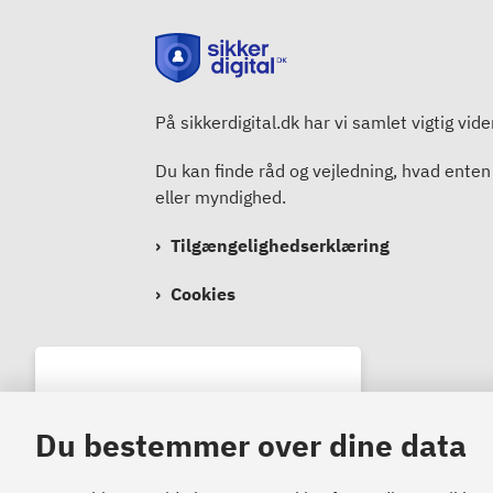
På sikkerdigital.dk har vi samlet vigtig vid
Du kan finde råd og vejledning, hvad enten
eller myndighed.
Tilgængelighedserklæring
Cookies
Bemærk!
Du bestemmer over dine data
Dette indhold kræver cookies
for at blive vist korrekt.