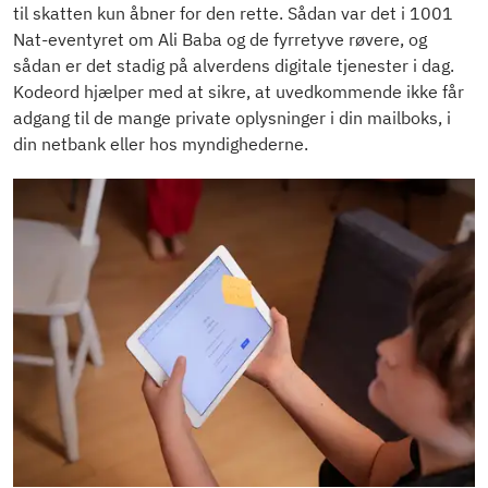
til skatten kun åbner for den rette. Sådan var det i 1001
Nat-eventyret om Ali Baba og de fyrretyve røvere, og
sådan er det stadig på alverdens digitale tjenester i dag.
Kodeord hjælper med at sikre, at uvedkommende ikke får
adgang til de mange private oplysninger i din mailboks, i
din netbank eller hos myndighederne.