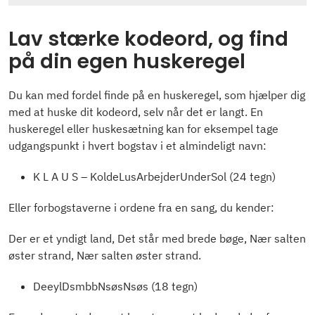
Lav stærke kodeord, og find
på din egen huskeregel
Du kan med fordel finde på en huskeregel, som hjælper dig
med at huske dit kodeord, selv når det er langt. En
huskeregel eller huskesætning kan for eksempel tage
udgangspunkt i hvert bogstav i et almindeligt navn:
K L A U S – KoldeLusArbejderUnderSol (24 tegn)
Eller forbogstaverne i ordene fra en sang, du kender:
Der er et yndigt land, Det står med brede bøge, Nær salten
øster strand, Nær salten øster strand.
DeeylDsmbbNsøsNsøs (18 tegn)