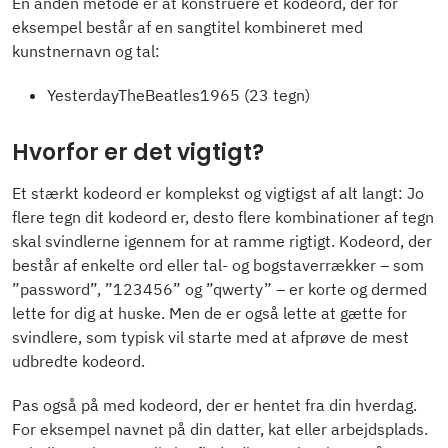
En anden metode er at konstruere et kodeord, der for
eksempel består af en sangtitel kombineret med
kunstnernavn og tal:
YesterdayTheBeatles1965 (23 tegn)
Hvorfor er det vigtigt?
Et stærkt kodeord er komplekst og vigtigst af alt langt: Jo
flere tegn dit kodeord er, desto flere kombinationer af tegn
skal svindlerne igennem for at ramme rigtigt. Kodeord, der
består af enkelte ord eller tal- og bogstaverrækker – som
”password”, ”123456” og ”qwerty” – er korte og dermed
lette for dig at huske. Men de er også lette at gætte for
svindlere, som typisk vil starte med at afprøve de mest
udbredte kodeord.
Pas også på med kodeord, der er hentet fra din hverdag.
For eksempel navnet på din datter, kat eller arbejdsplads.