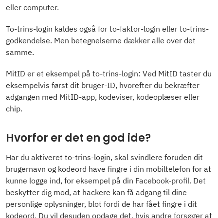
eller computer.
To-trins-login kaldes også for to-faktor-login eller to-trins-
godkendelse. Men betegnelserne dækker alle over det
samme.
MitID er et eksempel på to-trins-login: Ved MitID taster du
eksempelvis først dit bruger-ID, hvorefter du bekræfter
adgangen med MitID-app, kodeviser, kodeoplæser eller
chip.
Hvorfor er det en god ide?
Har du aktiveret to-trins-login, skal svindlere foruden dit
brugernavn og kodeord have fingre i din mobiltelefon for at
kunne logge ind, for eksempel på din Facebook-profil. Det
beskytter dig mod, at hackere kan få adgang til dine
personlige oplysninger, blot fordi de har fået fingre i dit
kodeord. Du vil desuden opdage det, hvis andre forsøger at