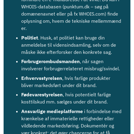
WHOIS-databasen (punktum.dk – søg på
domænenavnet eller på fx WHOIS.com) finde
oplysning om, hvem de tekniske mellemmænd
er.
Politiet
. Husk, at politiet kan bruge din
anmeldelse til vidensindsamling, selv om de
måske ikke efterforsker den konkrete sag.
Forbrugerombudsmanden
, når sagen
involverer forbrugerrelateret misbrug/svindel.
Erhvervsstyrelsen
, hvis farlige produkter
bliver markedsført under dit brand.
Fødevarestyrelsen
, hvis potentielt farlige
kosttilskud mm. sælges under dit brand.
Ansvarlige medieplatforme
i forbindelse med
krænkelse af immaterielle rettigheder eller
vildledende markedsføring. Dokumentér og
vær konkret; det øger chancerne for at få