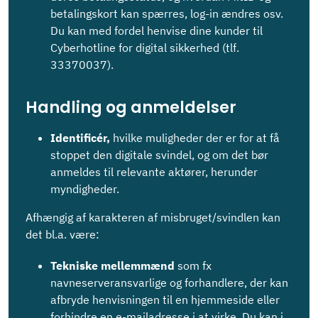
betalingskort kan spærres, log-in ændres osv.
Du kan med fordel henvise dine kunder til
Cyberhotline for digital sikkerhed (tlf.
33370037).
Handling og anmeldelser
Identificér,
hvilke muligheder der er for at få
stoppet den digitale svindel, og om det bør
anmeldes til rele­vante aktører, herunder
myndigheder.
Afhængig af karakteren af misbruget/svindlen kan
det bl.a. være:
Tekniske mellemmænd
som fx
navneserveransvarlige og forhandlere, der kan
afbryde henvisningen til en hjemmeside eller
forhindre en e-mailadresse i at virke. Du kan i