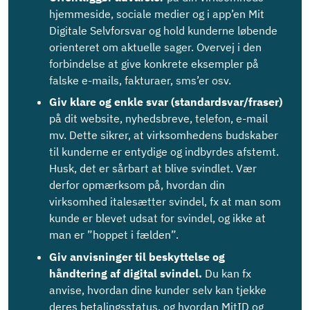
hjemmeside, sociale medier og i app’en Mit
Digitale Selvforsvar og hold kunderne løbende
orienteret om aktuelle sager. Overvej i den
forbindelse at give konkrete eksempler på
falske e-mails, fakturaer, sms’er osv.
Giv klare og enkle svar (standardsvar/fraser)
på dit website, nyhedsbreve, telefon, e-mail
mv. Dette sikrer, at virksomhedens budskaber
til kunderne er entydige og indbyrdes afstemt.
Husk, det er sårbart at blive svindlet. Vær
derfor opmærksom på, hvordan din
virksomhed italesætter svindel, fx at man som
kunde er blevet udsat for svindel, og ikke at
man er ”hoppet i fælden”.
Giv anvisninger til beskyttelse og
håndtering af digital svindel.
Du kan fx
anvise, hvordan dine kunder selv kan tjekke
deres betalingsstatus, og hvordan MitID og