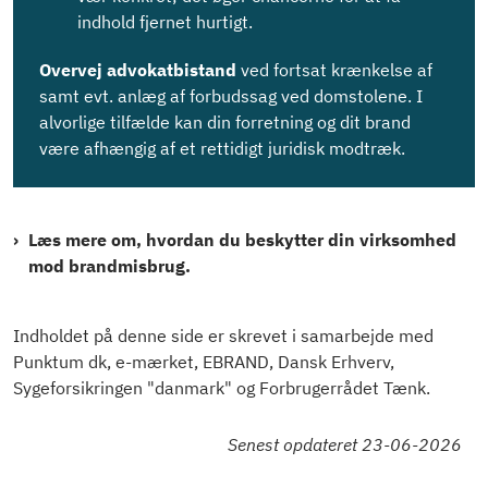
indhold fjernet hurtigt.
Overvej advokatbistand
ved fortsat krænkelse af
samt evt. anlæg af forbudssag ved domstolene. I
alvorli­ge tilfælde kan din forretning og dit brand
være afhængig af et rettidigt juridisk modtræk.
Læs mere om, hvordan du beskytter din virksomhed
mod brandmisbrug.
Indholdet på denne side er skrevet i samarbejde med
Punktum dk, e-mærket, EBRAND, Dansk Erhverv,
Sygeforsikringen "danmark" og Forbrugerrådet Tænk.
Senest opdateret 23-06-2026