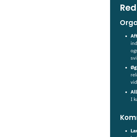
Red
Orga
Af
in
og
sv
Øg
re
vi
Al
I 
Kom
La