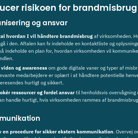
ucer risikoen for brandmisbru
nisering og ansvar
tal hvordan I vil håndtere brandmisbrug
af virksomheden. Hv
dgå i den. Aftalen kan fx indeholde en kontaktliste og oplysni
så indeholde en plan for, hvordan virksomheden vil kommunik
indlen.
 viden og awareness
om gode digitale vaner og typer af misbru
levante medarbejdere er oplært i at håndtere potentielle henve
deresendes hurtigt og sikkert.
lokér ressourcer og fordel ansvar
til henholdsvis overvågning 
kan handle hurtigt, hvis virksomheden rammes af brandmisbrug
munikation
v en procedure for sikker ekstern kommunikation
. Overvej 