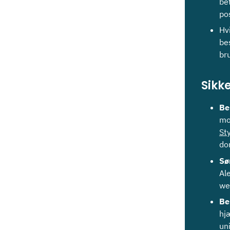
be
pos
Hvi
be
bru
Sikk
Be
mo
St
do
Sø
Al
we
Be
hj
un