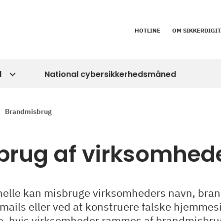
HOTLINE
OM SIKKERDIGIT
d
National cybersikkerhedsmåned
Brandmisbrug
brug af virksomhed
nelle kan misbruge virksomheders navn, brand
mails eller ved at konstruere falske hjemm
e, hvis virksomheder rammes af brandmisbru