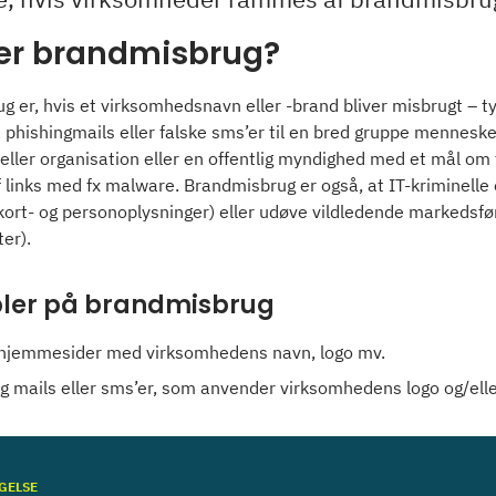
er brandmisbrug?
 er, hvis et virksomhedsnavn eller -brand bliver misbrugt – typi
a phishingmails eller falske sms’er til en bred gruppe mennesker
ller organisation eller en offentlig myndighed med et mål om f
f links med fx malware. Brandmisbrug er også, at IT-kriminell
kort- og personoplysninger) eller udøve vildledende markedsføri
ter).
ler på brandmisbrug
 hjemmesider med virksomhedens navn, logo mv.
g mails eller sms’er, som anvender virksomhedens logo og/ell
GELSE