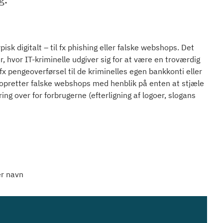
sk digitalt – til fx phishing eller falske webshops. Det
, hvor IT-kriminelle udgiver sig for at være en troværdig
x pengeoverførsel til de kriminelles egen bankkonti eller
e opretter falske webshops med henblik på enten at stjæle
ng over for forbrugerne (efterligning af logoer, slogans
er navn