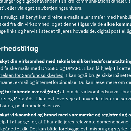
talinger og tilgodehavender, til sikre kommunikationskanaler, s
t), eller via eget selvbetjeningsunivers.
s muligt, så benyt kun direkte e-mails eller sms’er med henblik 
sked fra din virksomhed, og at denne tilgås via de
sikre kommu
ge links og henvis i stedet til jeres hovedside, digital post el.li
erhedstiltag
skyt din virksomhed med tekniske sikkerhedsforanstaltnin
d falske mails med DNSSEC og DMARC. I kan få hjælp til dette f
yrelsen for Samfundssikkerhed
. I kan også bruge sikkerpånett
mæne, e-mail og internetforbindelse. Du kan læse mere om de
rg for løbende overvågning
af, om dit virksomhedsnavn, -bran
erts og Meta Ads. I kan evt. overveje at anvende eksterne ser
bsites, politianmeldelser osv.
skyt virksomhed og brand
med varemærke og registrering 
ælp til at sørge for, at I har alle jeres relevante domænenav
ikpånettet.dk. Det kan både forebygge evt. misbrug og styrke je