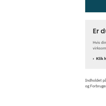
Er 
Hvis di
virksom
Klik 
Indholdet p
og Forbruge