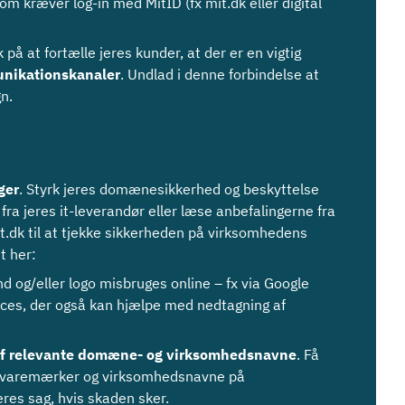
om kræver log-in med MitID (fx mit.dk eller digital
på at fortælle jeres kunder, at der er en vigtig
nikationskanaler
. Undlad i denne forbindelse at
gn.
ger
. Styrk jeres domænesikkerhed og beskyttelse
ra jeres it-leverandør eller læse anbefalingerne fra
et.dk til at tjekke sikkerheden på virksomhedens
t her:
d og/eller logo misbruges online – fx via Google
vices, der også kan hjælpe med nedtagning af
af relevante domæne- og virksomhedsnavne
. Få
ne, varemærker og virksomhedsnavne på
res sag, hvis skaden sker.