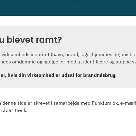
du blevet ramt?
n virksomheds identitet (navn, brand, logo, hjemmeside) misbru
heds omdømme og hjælpe jer med at identificere og stoppe sv
her, hvis din virksomhed er udsat for brandmisbrug
å denne side er skrevet i samarbejde med Punktum dk, e-mær
rrådet Tænk.