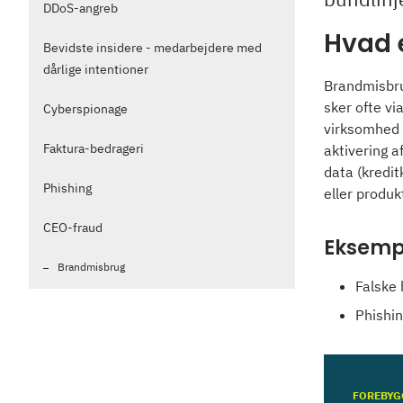
DDoS-angreb
Hvad 
Bevidste insidere - medarbejdere med
dårlige intentioner
Brandmisbrug
sker ofte vi
Cyberspionage
virksomhed e
Faktura-bedrageri
aktivering a
data (kredit
Phishing
eller produk
CEO-fraud
Eksemp
Brandmisbrug
Falske
Phishin
FOREBYG