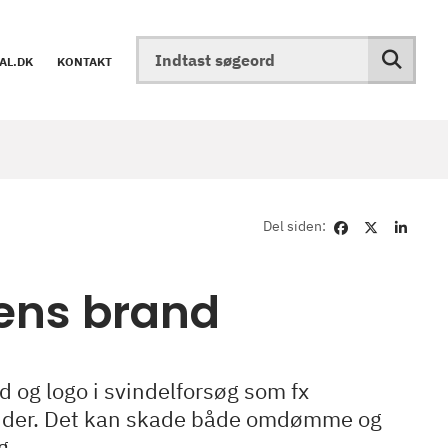
AL.DK
KONTAKT
Del siden:
ens brand
 og logo i svindelforsøg som fx
esider. Det kan skade både omdømme og
g.