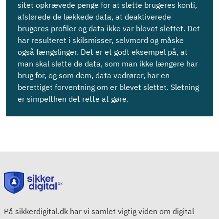
sitet opkrævede penge for at slette brugeres konti,
afslørede de lækkede data, at deaktiverede
brugeres profiler og data ikke var blevet slettet. Det
har resulteret i skilsmisser, selvmord og måske
også fængslinger. Det er et godt eksempel på, at
man skal slette de data, som man ikke længere har
brug for, og som dem, data vedrører, har en
berettiget forventning om er blevet slettet. Sletning
er simpelthen det rette at gøre.
På sikkerdigital.dk har vi samlet vigtig viden om digital