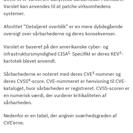
Varslet kan anvendes til at patche virksomhedens
systemer.
Afsnittet ”Detaljeret overblik” er en mere dybdegående
oversigt over sårbarhederne og deres konsekvenser.
Varslet er baseret på den amerikanske cyber- og
1
.
2
infrastruktursmyndighed CISA
Specifikt er deres KEV
-
kartotek blevet anvendt.
3
Sårbarhederne er noteret med deres CVE
-nummer og
4
deres CVSS
-score. CVE-nummeret er henvisning til CVE-
kataloget, hvor sårbarheden er registreret. CVSS-scoren er
en numerisk værdi, der vurderer kritikaliteten af
sårbarheden.
Nedenfor er en tabel, der angiver sværhedsgraden af
CVE’erne.