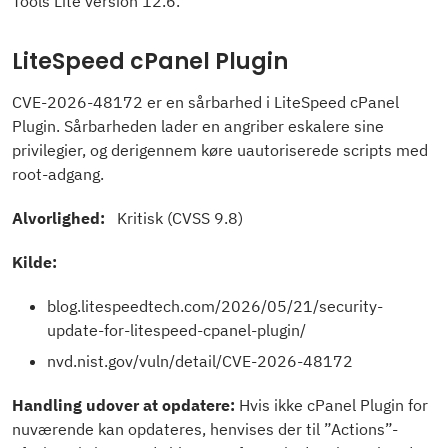
Tools Lite version 12.6.
LiteSpeed cPanel Plugin
CVE-2026-48172 er en sårbarhed i LiteSpeed cPanel
Plugin. Sårbarheden lader en angriber eskalere sine
privilegier, og derigennem køre uautoriserede scripts med
root-adgang.
Alvorlighed:
Kritisk (CVSS 9.8)
Kilde:
blog.litespeedtech.com/2026/05/21/security-
update-for-litespeed-cpanel-plugin/
nvd.nist.gov/vuln/detail/CVE-2026-48172
Handling udover at opdatere:
Hvis ikke cPanel Plugin for
nuværende kan opdateres, henvises der til ”Actions”-