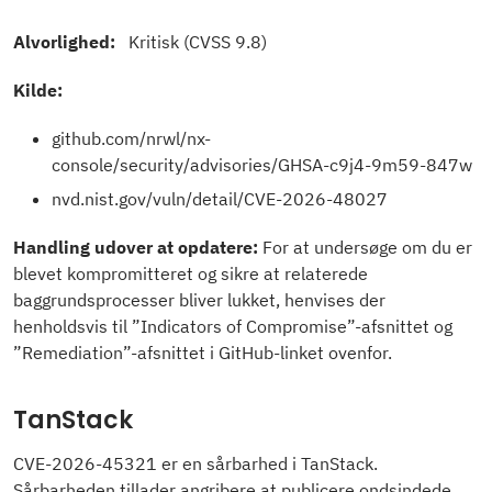
Alvorlighed:
Kritisk (CVSS 9.8)
Kilde:
github.com/nrwl/nx-
console/security/advisories/GHSA-c9j4-9m59-847w
nvd.nist.gov/vuln/detail/CVE-2026-48027
Handling udover at opdatere:
For at undersøge om du er
blevet kompromitteret og sikre at relaterede
baggrundsprocesser bliver lukket, henvises der
henholdsvis til ”Indicators of Compromise”-afsnittet og
”Remediation”-afsnittet i GitHub-linket ovenfor.
TanStack
CVE-2026-45321 er en sårbarhed i TanStack.
Sårbarheden tillader angribere at publicere ondsindede