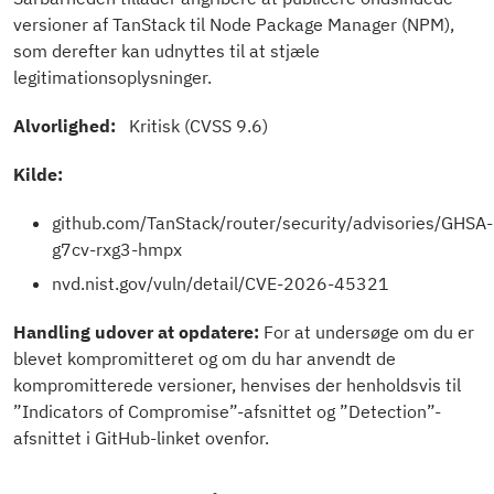
versioner af TanStack til Node Package Manager (NPM),
som derefter kan udnyttes til at stjæle
legitimationsoplysninger.
Alvorlighed:
Kritisk (CVSS 9.6)
Kilde:
github.com/TanStack/router/security/advisories/GHSA-
g7cv-rxg3-hmpx
nvd.nist.gov/vuln/detail/CVE-2026-45321
Handling udover at opdatere:
For at undersøge om du er
blevet kompromitteret og om du har anvendt de
kompromitterede versioner, henvises der henholdsvis til
”Indicators of Compromise”-afsnittet og ”Detection”-
afsnittet i GitHub-linket ovenfor.