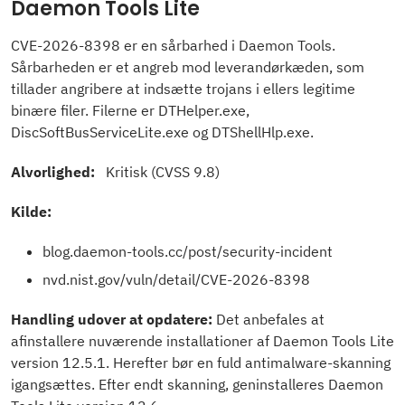
Daemon Tools Lite
CVE-2026-8398 er en sårbarhed i Daemon Tools.
Sårbarheden er et angreb mod leverandørkæden, som
tillader angribere at indsætte trojans i ellers legitime
binære filer. Filerne er DTHelper.exe,
DiscSoftBusServiceLite.exe og DTShellHlp.exe.
Alvorlighed:
Kritisk (CVSS 9.8)
Kilde:
blog.daemon-tools.cc/post/security-incident
nvd.nist.gov/vuln/detail/CVE-2026-8398
Handling udover at opdatere:
Det anbefales at
afinstallere nuværende installationer af Daemon Tools Lite
version 12.5.1. Herefter bør en fuld antimalware-skanning
igangsættes. Efter endt skanning, geninstalleres Daemon