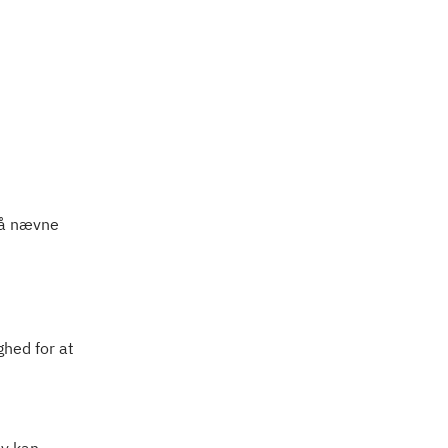
 må nævne
ghed for at
lv kan