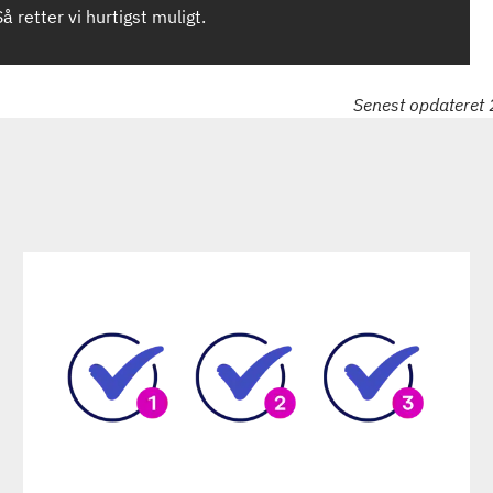
Så retter vi hurtigst muligt.
Senest opdatere