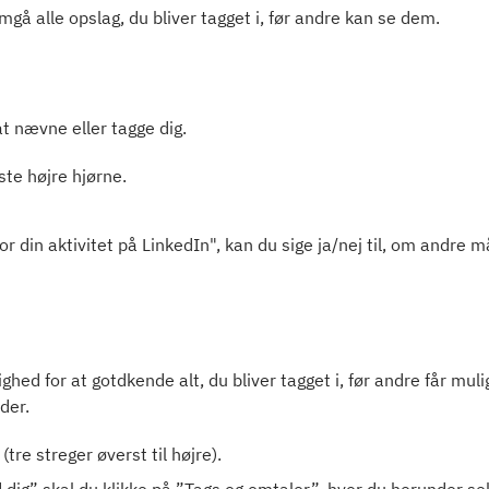
 alle opslag, du bliver tagget i, før andre kan se dem.
at nævne eller tagge dig.
rste højre hjørne.
or din aktivitet på LinkedIn", kan du sige ja/nej til, om andre
ghed for at gotdkende alt, du bliver tagget i, før andre får muli
der.
tre streger øverst til højre).
dig” skal du klikke på ”Tags og omtaler”, hvor du herunder se