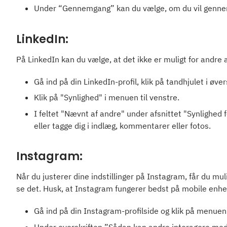
Under “Gennemgang” kan du vælge, om du vil gennemgå
LinkedIn:
På LinkedIn kan du vælge, at det ikke er muligt for andre 
Gå ind på din LinkedIn-profil, klik på tandhjulet i øve
Klik på "Synlighed" i menuen til venstre.
I feltet "Nævnt af andre" under afsnittet "Synlighed f
eller tagge dig i indlæg, kommentarer eller fotos.
Instagram:
Når du justerer dine indstillinger på Instagram, får du muli
se det. Husk, at Instagram fungerer bedst på mobile enhe
Gå ind på din Instagram-profilside og klik på menuen (
Under overskriften ”Sådan kan andre interagere med 