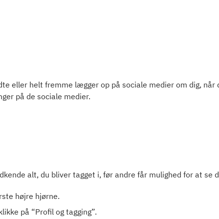
e eller helt fremme lægger op på sociale medier om dig, når d
linger på de sociale medier.
dkende alt, du bliver tagget i, før andre får mulighed for at se d
rste højre hjørne.
ikke på “Profil og tagging”.