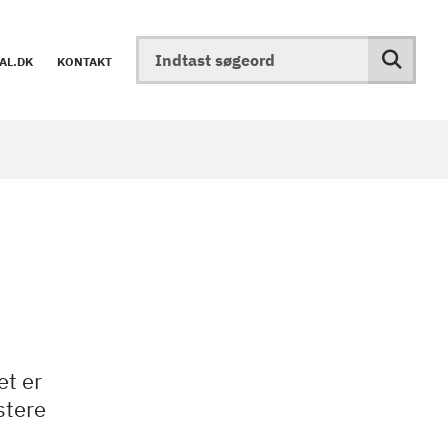
AL.DK
KONTAKT
et er
stere