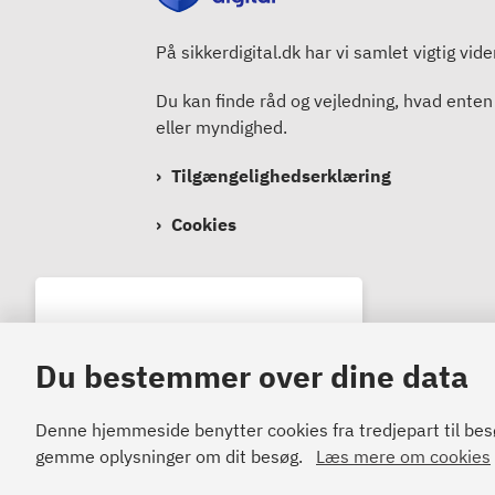
På sikkerdigital.dk har vi samlet vigtig vid
Du kan finde råd og vejledning, hvad enten
eller myndighed.
Tilgængelighedserklæring
Cookies
Bemærk!
Du bestemmer over dine data
Dette indhold kræver cookies
for at blive vist korrekt.
Denne hjemmeside benytter cookies fra tredjepart til besøg
gemme oplysninger om dit besøg.
Læs mere om cookies
Om cookies