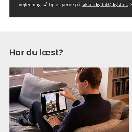
vejledning, så tip os gerne på
sikkerdigital@digst.dk
. 
Har du læst?