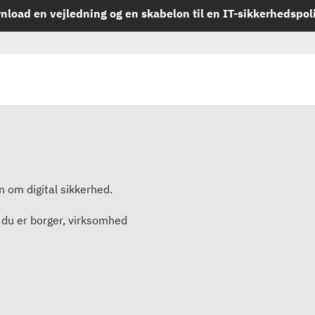
load en vejledning og en skabelon til en IT-sikkerhedspolit
en om digital sikkerhed.
 du er borger, virksomhed