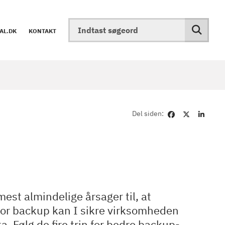
AL.DK
KONTAKT
Del siden:
est almindelige årsager til, at
 for backup kan I sikre virksomheden
. Følg de fire trin for bedre backup-