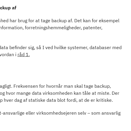
ackup af
omhed har brug for at tage backup af. Det kan for eksempel
nformation, forretningshemmeligheder, patenter,
 data befinder sig, så I ved hvilke systemer, databaser med
hvordan i
råd 1.
dagligt. Frekvensen for hvornår man skal tage backup,
, og hvor mange data virksomheden kan tåle at miste. Der
 hver dag af statiske data blot fordi, at de er kritiske.
-ansvarlige eller virksomhedsejeren selv – som ansvarlig