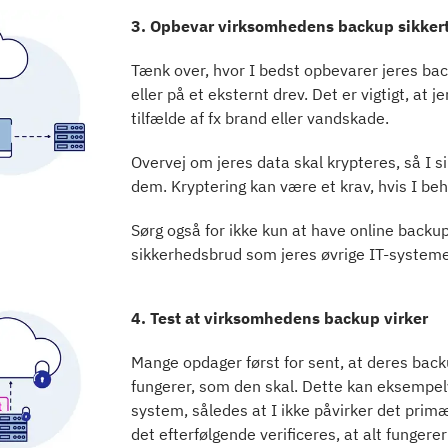
3. Opbevar virksomhedens backup sikker
Tænk over, hvor I bedst opbevarer jeres bac
eller på et eksternt drev. Det er vigtigt, a
tilfælde af fx brand eller vandskade.
Overvej om jeres data skal krypteres, så I 
dem. Kryptering kan være et krav, hvis I b
Sørg også for ikke kun at have online backup
sikkerhedsbrud som jeres øvrige IT-system
4. Test at virksomhedens backup virker
Mange opdager først for sent, at deres backu
fungerer, som den skal. Dette kan eksempelv
system, således at I ikke påvirker det primæ
det efterfølgende verificeres, at alt fungere