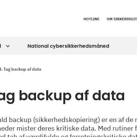
HOTLINE
OM SIKKERDIGIT
d
National cybersikkerhedsmåned
4. Tag backup af data
Tag backup af data
ld backup (sikkerhedskopiering) er en af de m
eder mister deres kritiske data. Med rutiner
 tab af værdifulde og forretningskritiske data