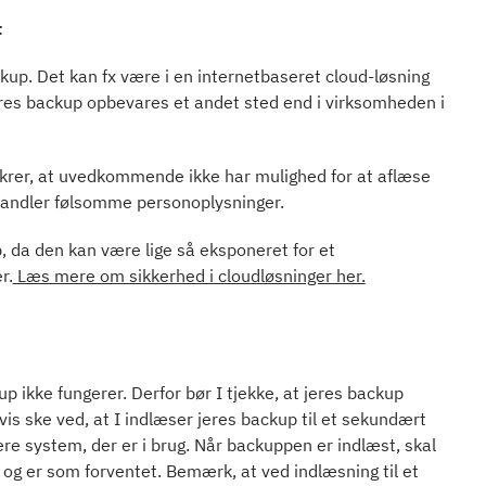
t
kup. Det kan fx være i en internetbaseret cloud-løsning
t jeres backup opbevares et andet sted end i virksomheden i
sikrer, at uvedkommende ikke har mulighed for at aflæse
ehandler følsomme personoplysninger.
, da den kan være lige så eksponeret for et
er
.
Læs mere om sikkerhed i cloudløsninger her.
p ikke fungerer. Derfor bør I tjekke, at jeres backup
is ske ved, at I indlæser jeres backup til et sekundært
re system, der er i brug. Når backuppen er indlæst, skal
r og er som forventet. Bemærk, at ved indlæsning til et