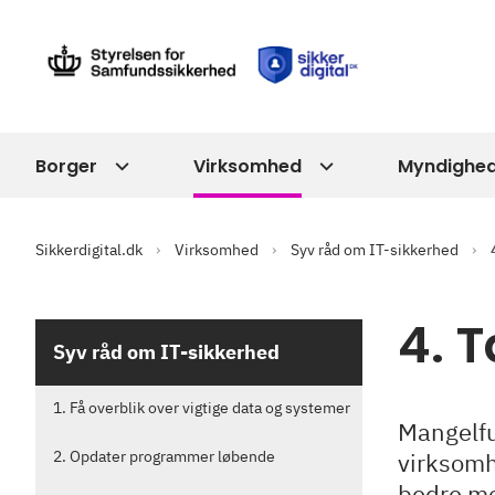
Borger
Virksomhed
Myndighe
Sikkerdigital.dk
Virksomhed
Syv råd om IT-sikkerhed
4. 
Syv råd om IT-sikkerhed
1. Få overblik over vigtige data og systemer
Mangelfu
2. Opdater programmer løbende
virksomh
bedre mod