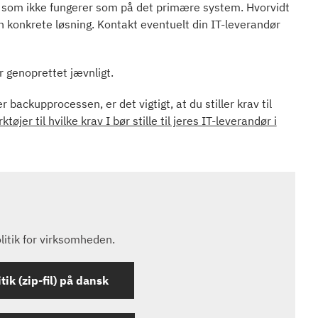
 som ikke fungerer som på det primære system. Hvorvidt
en konkrete løsning. Kontakt eventuelt din IT-leverandør
er genoprettet jævnligt.
 backupprocessen, er det vigtigt, at du stiller krav til
ktøjer til hvilke krav I bør stille til jeres IT-leverandør i
litik for virksomheden.
tik (zip-fil) på dansk