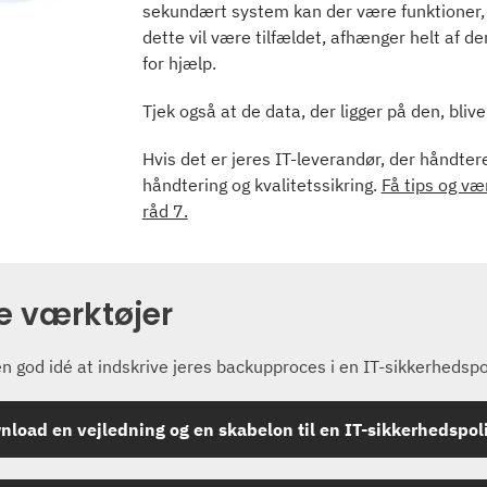
sekundært system kan der være funktioner,
dette vil være tilfældet, afhænger helt af d
for hjælp.
Tjek også at de data, der ligger på den, bliv
Hvis det er jeres IT-leverandør, der håndterer
håndtering og kvalitetssikring.
Få tips og vær
råd 7.
re værktøjer
en god idé at indskrive jeres backupproces i en IT-sikkerhedspo
load en vejledning og en skabelon til en IT-sikkerhedspoli